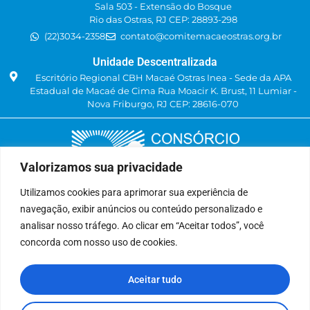
Sala 503 - Extensão do Bosque
Rio das Ostras, RJ CEP: 28893-298
(22)3034-2358
contato@comitemacaeostras.org.br
Unidade Descentralizada
Escritório Regional CBH Macaé Ostras Inea - Sede da APA
Estadual de Macaé de Cima Rua Moacir K. Brust, 11 Lumiar -
Nova Friburgo, RJ CEP: 28616-070
Valorizamos sua privacidade
Utilizamos cookies para aprimorar sua experiência de
navegação, exibir anúncios ou conteúdo personalizado e
Delegatária (CILSJ)
analisar nosso tráfego. Ao clicar em “Aceitar todos”, você
Rua: Avenida Um, n° 01, Lote 01, Quadra 11
concorda com nosso uso de cookies.
CEP: 28.940-840
Bairro: Jardins de São Pedro
Aceitar tudo
São Pedro da Aldeia, RJ
(22) 9 8841-2358