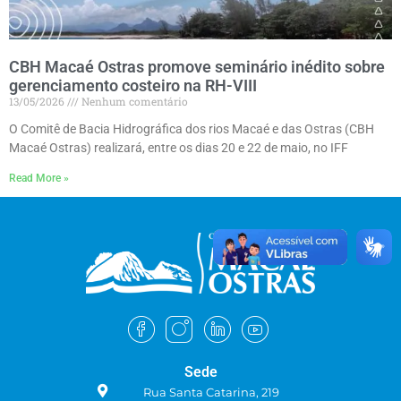
CBH Macaé Ostras promove seminário inédito sobre
gerenciamento costeiro na RH-VIII
13/05/2026
Nenhum comentário
O Comitê de Bacia Hidrográfica dos rios Macaé e das Ostras (CBH
Macaé Ostras) realizará, entre os dias 20 e 22 de maio, no IFF
Read More »
Sede
Rua Santa Catarina, 219