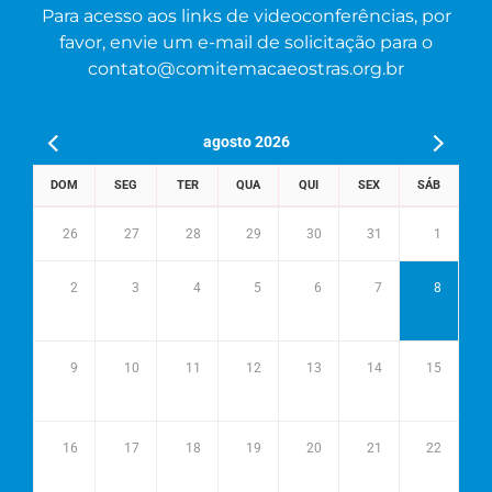
Para acesso aos links de videoconferências, por
favor, envie um e-mail de solicitação para o
contato@comitemacaeostras.org.br
agosto 2026
DOM
SEG
TER
QUA
QUI
SEX
SÁB
26
27
28
29
30
31
1
2
3
4
5
6
7
8
9
10
11
12
13
14
15
16
17
18
19
20
21
22