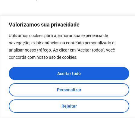
Valorizamos sua privacidade
Utilizamos cookies para aprimorar sua experiência de
navegação, exibir anúncios ou conteúdo personalizado e
analisar nosso tráfego. Ao clicar em “Aceitar todos”, você
concorda com nosso uso de cookies.
Aceitar tudo
Sede
Rua Santa Catarina, 219
Sala 503 - Extensão do Bosque
Personalizar
Rio das Ostras, RJ CEP: 28893-298
(22)3034-2358
contato@comitemacaeostras.org.br
Rejeitar
Unidade Descentralizada
Escritório Regional CBH Macaé Ostras Inea - Sede da APA
Estadual de Macaé de Cima Rua Moacir K. Brust, 11 Lumiar -
Nova Friburgo, RJ CEP: 28616-070