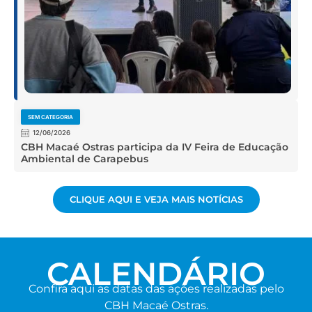
SEM CATEGORIA
12/06/2026
CBH Macaé Ostras participa da IV Feira de Educação
Ambiental de Carapebus
CLIQUE AQUI E VEJA MAIS NOTÍCIAS
CALENDÁRIO
Confira aqui as datas das ações realizadas pelo
CBH Macaé Ostras.