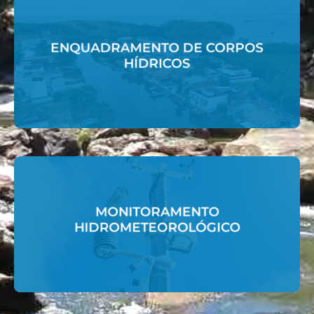
Acessar
ENQUADRAMENTO DE CORPOS
HÍDRICOS
HÍDRICOS
ENQUADRAMENTO DE CORPOS
Acessar
MONITORAMENTO
HIDROMETEOROLÓGICO
HIDROMETEOROLÓGICO
MONITORAMENTO