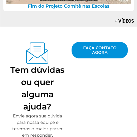
I Fórum Água e Juventude CBH Macaé e das Ostras
I Fórum Água e Juventude CBH Macaé e das Ostras
Programa de Pagamentos por Serviços Ambientais
Monitoramento da Qualidade da Água
Fim do Projeto Comitê nas Escolas
(PSA) e Boas Práticas do CBH Macaé Ostras
+ VÍDEOS
FAÇA CONTATO
AGORA
Tem dúvidas
ou quer
alguma
ajuda?
Envie agora sua dúvida
para nossa equipe e
teremos o maior prazer
em responder.