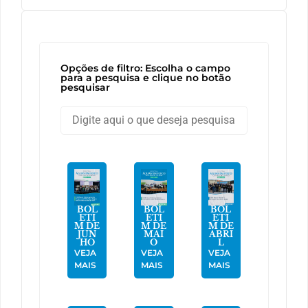
Opções de filtro: Escolha o campo
para a pesquisa e clique no botão
pesquisar
BOL
BOL
BOL
ETI
ETI
ETI
M DE
M DE
M DE
JUN
MAI
ABRI
HO
O
L
VEJA
VEJA
VEJA
MAIS
MAIS
MAIS