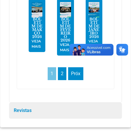
BOL
BOL
BOL
ETI
ETI
ETI
M DE
M DE
M DE
MAR
FEVE
JANE
ÇO
REIR
IRO
2026
O
2026
2026
VEJA
VEJA
VEJA
MAIS
MAIS
MAIS
1
2
Próx
Revistas