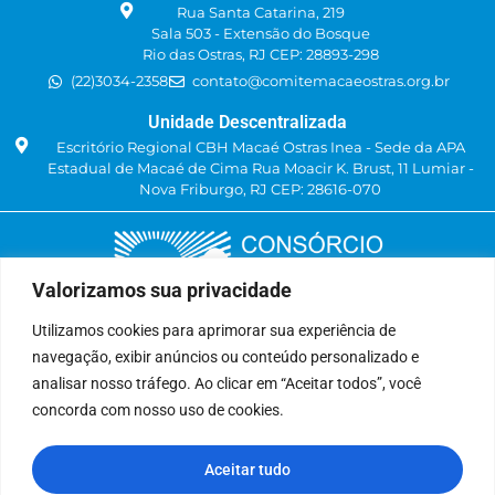
Rua Santa Catarina, 219
Sala 503 - Extensão do Bosque
Rio das Ostras, RJ CEP: 28893-298
(22)3034-2358
contato@comitemacaeostras.org.br
Unidade Descentralizada
Escritório Regional CBH Macaé Ostras Inea - Sede da APA
Estadual de Macaé de Cima Rua Moacir K. Brust, 11 Lumiar -
Nova Friburgo, RJ CEP: 28616-070
Valorizamos sua privacidade
Utilizamos cookies para aprimorar sua experiência de
navegação, exibir anúncios ou conteúdo personalizado e
Delegatária (CILSJ)
analisar nosso tráfego. Ao clicar em “Aceitar todos”, você
Rua: Avenida Um, n° 01, Lote 01, Quadra 11
concorda com nosso uso de cookies.
CEP: 28.940-840
Bairro: Jardins de São Pedro
Aceitar tudo
São Pedro da Aldeia, RJ