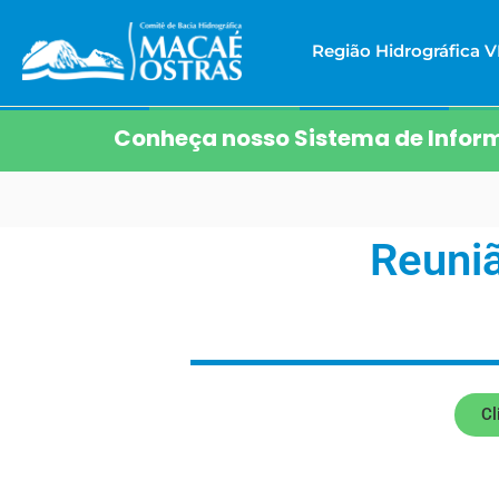
Região Hidrográfica VI
Conheça nosso Sistema de Inform
Reuni
Cl