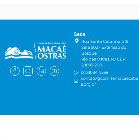
Sede
Rua Santa Catarina, 219
Sala 503 - Extensão do
Bosque
Rio das Ostras, RJ CEP:
28893-298
(22)3034-2358
contato@comitemacaeostra
s.org.br