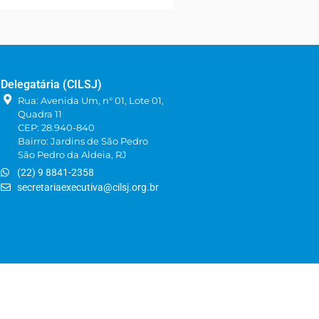
Delegatária (CILSJ)
Rua: Avenida Um, n° 01, Lote 01,
Quadra 11
CEP: 28.940-840
Bairro: Jardins de São Pedro
São Pedro da Aldeia, RJ
(22) 9 8841-2358
secretariaexecutiva@cilsj.org.br