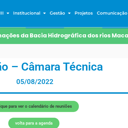
II
Institucional
Gestão
Projetos
Comunicação
ações da Bacia Hidrográfica dos rios Maca
ão – Câmara Técnica
05/08/2022
ique para ver o calendário de reuniões
volta para a agenda