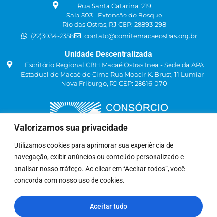
Rua Santa Catarina, 219
Sala 503 - Extensão do Bosque
Rio das Ostras, RJ CEP: 28893-298
(22)3034-2358
contato@comitemacaeostras.org.br
Unidade Descentralizada
Escritório Regional CBH Macaé Ostras Inea - Sede da APA
Estadual de Macaé de Cima Rua Moacir K. Brust, 11 Lumiar -
Nova Friburgo, RJ CEP: 28616-070
Valorizamos sua privacidade
Utilizamos cookies para aprimorar sua experiência de
navegação, exibir anúncios ou conteúdo personalizado e
Delegatária (CILSJ)
analisar nosso tráfego. Ao clicar em “Aceitar todos”, você
Rua: Avenida Um, n° 01, Lote 01, Quadra 11
concorda com nosso uso de cookies.
CEP: 28.940-840
Bairro: Jardins de São Pedro
Aceitar tudo
São Pedro da Aldeia, RJ