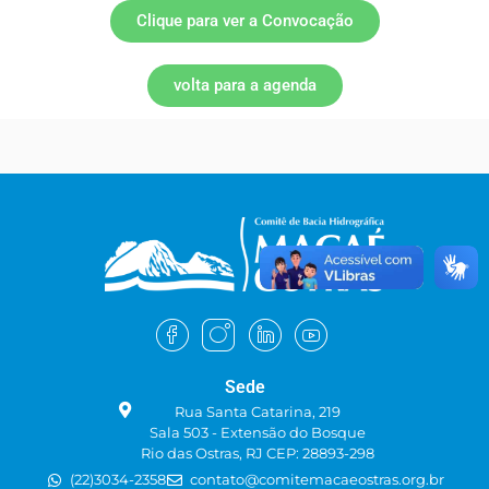
Clique para ver a Convocação
volta para a agenda
Sede
Rua Santa Catarina, 219
Sala 503 - Extensão do Bosque
Rio das Ostras, RJ CEP: 28893-298
(22)3034-2358
contato@comitemacaeostras.org.br