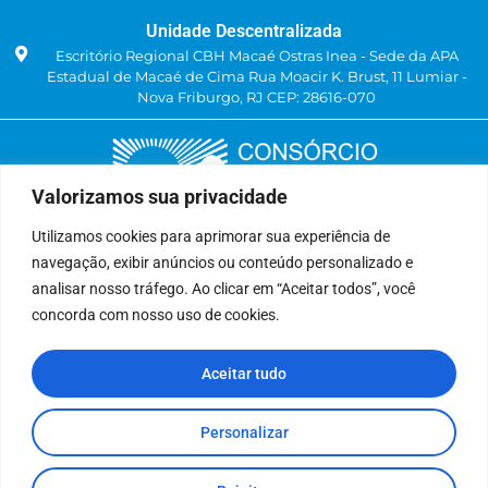
Unidade Descentralizada
Escritório Regional CBH Macaé Ostras Inea - Sede da APA
Estadual de Macaé de Cima Rua Moacir K. Brust, 11 Lumiar -
Nova Friburgo, RJ CEP: 28616-070
Valorizamos sua privacidade
Utilizamos cookies para aprimorar sua experiência de
navegação, exibir anúncios ou conteúdo personalizado e
Delegatária (CILSJ)
analisar nosso tráfego. Ao clicar em “Aceitar todos”, você
Rua: Avenida Um, n° 01, Lote 01, Quadra 11
concorda com nosso uso de cookies.
CEP: 28.940-840
Bairro: Jardins de São Pedro
Aceitar tudo
São Pedro da Aldeia, RJ
(22) 9 8841-2358
secretariaexecutiva@cilsj.org.br
Personalizar