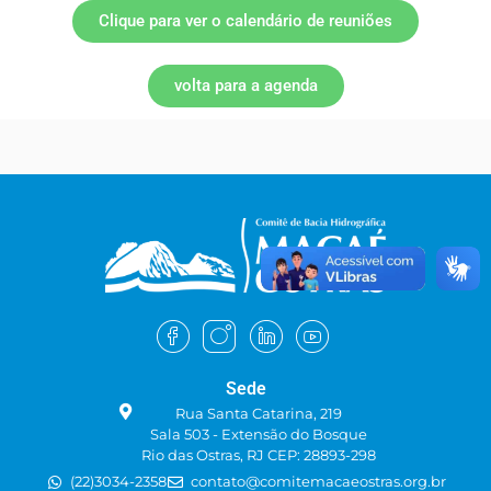
Clique para ver o calendário de reuniões
volta para a agenda
Sede
Rua Santa Catarina, 219
Sala 503 - Extensão do Bosque
Rio das Ostras, RJ CEP: 28893-298
(22)3034-2358
contato@comitemacaeostras.org.br