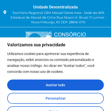
Unidade Descentralizada
Escritório Regional CBH Macaé Ostras Inea - Sede da APA
Estadual de Macaé de Cima Rua Moacir K. Brust, 11 Lumiar -
Nova Friburgo, RJ CEP: 28616-070
Valorizamos sua privacidade
Utilizamos cookies para aprimorar sua experiência de
navegação, exibir anúncios ou conteúdo personalizado e
Delegatária (CILSJ)
analisar nosso tráfego. Ao clicar em “Aceitar todos”, você
Rua: Avenida Um, n° 01, Lote 01, Quadra 11
concorda com nosso uso de cookies.
CEP: 28.940-840
Bairro: Jardins de São Pedro
Aceitar tudo
São Pedro da Aldeia, RJ
(22) 9 8841-2358
secretariaexecutiva@cilsj.org.br
Personalizar