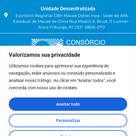
Unidade Descentralizada
Escritório Regional CBH Macaé Ostras Inea - Sede da APA
Estadual de Macaé de Cima Rua Moacir K. Brust, 11 Lumiar -
Nova Friburgo, RJ CEP: 28616-070
Valorizamos sua privacidade
Utilizamos cookies para aprimorar sua experiência de
navegação, exibir anúncios ou conteúdo personalizado e
Delegatária (CILSJ)
analisar nosso tráfego. Ao clicar em “Aceitar todos”, você
Rua: Avenida Um, n° 01, Lote 01, Quadra 11
concorda com nosso uso de cookies.
CEP: 28.940-840
Bairro: Jardins de São Pedro
Aceitar tudo
São Pedro da Aldeia, RJ
(22) 9 8841-2358
secretariaexecutiva@cilsj.org.br
Personalizar