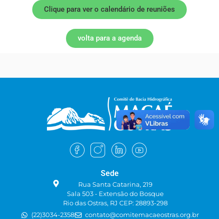
Clique para ver o calendário de reuniões
volta para a agenda
Sede
Rua Santa Catarina, 219
Sala 503 - Extensão do Bosque
Rio das Ostras, RJ CEP: 28893-298
(22)3034-2358
contato@comitemacaeostras.org.br