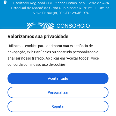
Escritório Regional CBH Macaé Ostras Inea - Sede da APA
Estadual de Macaé de Cima Rua Moacir K. Brust, 11 Lumiar -
Nova Friburgo, RJ CEP: 28616-070
Valorizamos sua privacidade
Utilizamos cookies para aprimorar sua experiência de
navegação, exibir anúncios ou conteúdo personalizado e
Delegatária (CILSJ)
analisar nosso tráfego. Ao clicar em “Aceitar todos”, você
Rua: Avenida Um, n° 01, Lote 01, Quadra 11
concorda com nosso uso de cookies.
CEP: 28.940-840
Bairro: Jardins de São Pedro
Aceitar tudo
São Pedro da Aldeia, RJ
(22) 9 8841-2358
secretariaexecutiva@cilsj.org.br
Personalizar
Rejeitar
Todos Direitos Reservados.