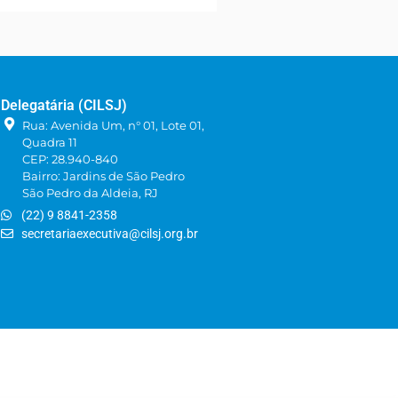
Delegatária (CILSJ)
Rua: Avenida Um, n° 01, Lote 01,
Quadra 11
CEP: 28.940-840
Bairro: Jardins de São Pedro
São Pedro da Aldeia, RJ
(22) 9 8841-2358
secretariaexecutiva@cilsj.org.br