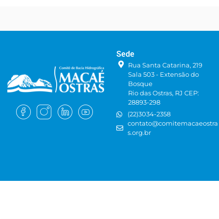
Sede
Rua Santa Catarina, 219
Sala 503 - Extensão do
Bosque
Rio das Ostras, RJ CEP:
28893-298
(22)3034-2358
contato@comitemacaeostra
s.org.br