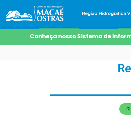
Região Hidrográfica VI
Conheça nosso Sistema de Inform
Re
Cl