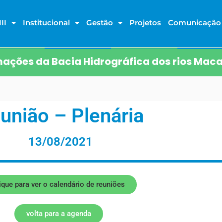
II
Institucional
Gestão
Projetos
Comunicação
ações da Bacia Hidrográfica dos rios Maca
união – Plenária
13/08/2021
ique para ver o calendário de reuniões
volta para a agenda