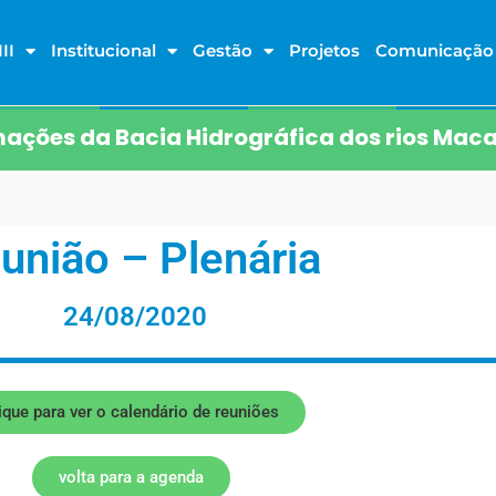
II
Institucional
Gestão
Projetos
Comunicação
ações da Bacia Hidrográfica dos rios Maca
união – Plenária
24/08/2020
ique para ver o calendário de reuniões
volta para a agenda