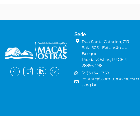
Sede
Rua Santa Catarina, 219
Sala 503 - Extensão do
Bosque
Rio das Ostras, RJ CEP:
28893-298
(22)3034-2358
contato@comitemacaeostra
s.org.br