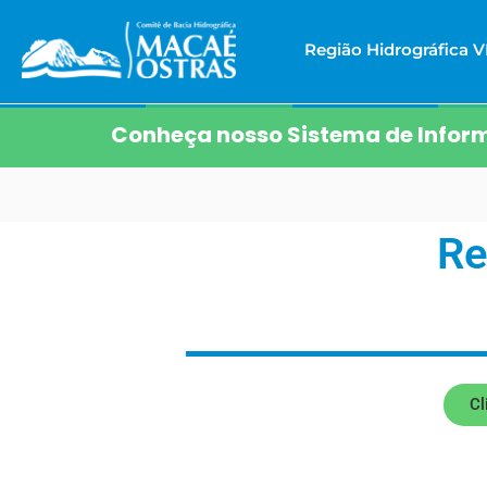
Região Hidrográfica VI
Conheça nosso Sistema de Inform
Re
Cl