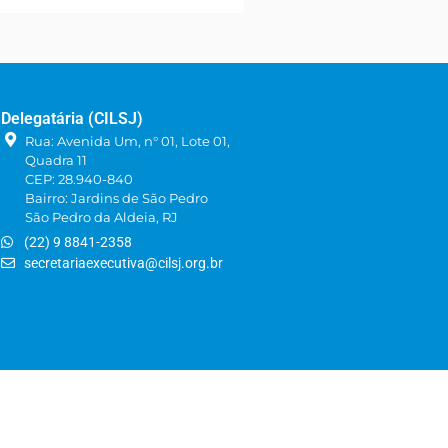
Delegatária (CILSJ)
Rua: Avenida Um, n° 01, Lote 01,
Quadra 11
CEP: 28.940-840
Bairro: Jardins de São Pedro
São Pedro da Aldeia, RJ
(22) 9 8841-2358
secretariaexecutiva@cilsj.org.br