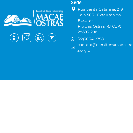
Sede
Rua Santa Catarina, 219
Sala 503 - Extensão do
Bosque
Rio das Ostras, RJ CEP:
28893-298
(22)3034-2358
contato@comitemacaeostra
s.org.br