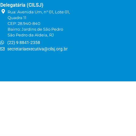
Delegatária (CILSJ)
Rua: Avenida Um, n° 01, Lote 01,
Quadra 11
CEP: 28.940-840
Bairro: Jardins de São Pedro
São Pedro da Aldeia, RJ
(22) 9 8841-2358
secretariaexecutiva@cilsj.org.br