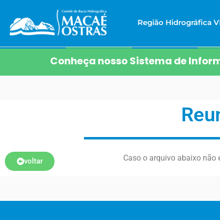
Região Hidrográfica VI
Conheça nosso Sistema de Inform
Reun
Caso o arquivo abaixo não e
voltar