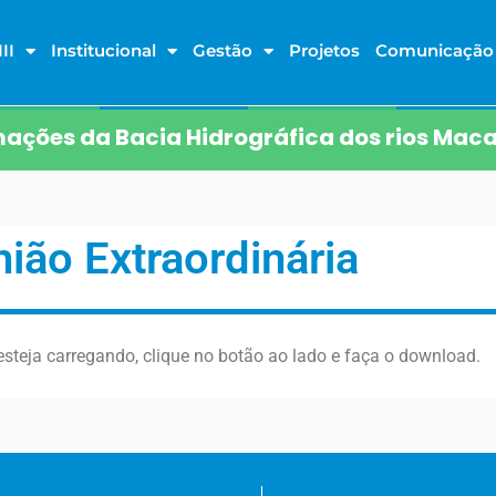
II
Institucional
Gestão
Projetos
Comunicação
ações da Bacia Hidrográfica dos rios Maca
ião Extraordinária
steja carregando, clique no botão ao lado e faça o download.