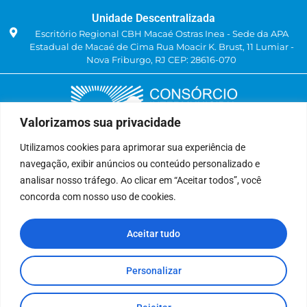
Unidade Descentralizada
Escritório Regional CBH Macaé Ostras Inea - Sede da APA
Estadual de Macaé de Cima Rua Moacir K. Brust, 11 Lumiar -
Nova Friburgo, RJ CEP: 28616-070
Valorizamos sua privacidade
Utilizamos cookies para aprimorar sua experiência de
navegação, exibir anúncios ou conteúdo personalizado e
Delegatária (CILSJ)
analisar nosso tráfego. Ao clicar em “Aceitar todos”, você
Rua: Avenida Um, n° 01, Lote 01, Quadra 11
concorda com nosso uso de cookies.
CEP: 28.940-840
Bairro: Jardins de São Pedro
Aceitar tudo
São Pedro da Aldeia, RJ
(22) 9 8841-2358
secretariaexecutiva@cilsj.org.br
Personalizar