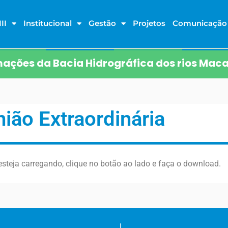
II
Institucional
Gestão
Projetos
Comunicação
ações da Bacia Hidrográfica dos rios Maca
ião Extraordinária
steja carregando, clique no botão ao lado e faça o download.