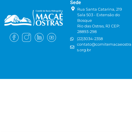
Sede
Rua Santa Catarina, 219
Sala 503 - Extensão do
Bosque
Rio das Ostras, RJ CEP:
28893-298
(22)3034-2358
contato@comitemacaeostra
s.org.br