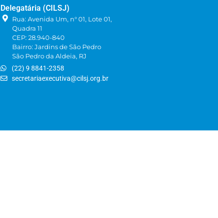
Delegatária (CILSJ)
Rua: Avenida Um, n° 01, Lote 01,
Quadra 11
CEP: 28.940-840
Bairro: Jardins de São Pedro
São Pedro da Aldeia, RJ
(22) 9 8841-2358
secretariaexecutiva@cilsj.org.br