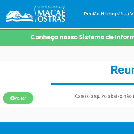
Região Hidrográfica VI
Conheça nosso Sistema de Inform
Reun
Caso o arquivo abaixo não e
voltar