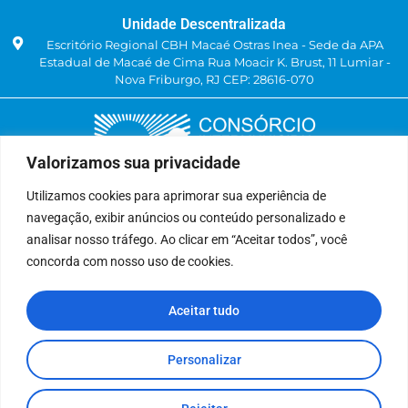
Unidade Descentralizada
Escritório Regional CBH Macaé Ostras Inea - Sede da APA
Estadual de Macaé de Cima Rua Moacir K. Brust, 11 Lumiar -
Nova Friburgo, RJ CEP: 28616-070
Valorizamos sua privacidade
Utilizamos cookies para aprimorar sua experiência de
navegação, exibir anúncios ou conteúdo personalizado e
Delegatária (CILSJ)
analisar nosso tráfego. Ao clicar em “Aceitar todos”, você
Rua: Avenida Um, n° 01, Lote 01, Quadra 11
concorda com nosso uso de cookies.
CEP: 28.940-840
Bairro: Jardins de São Pedro
Aceitar tudo
São Pedro da Aldeia, RJ
(22) 9 8841-2358
secretariaexecutiva@cilsj.org.br
Personalizar