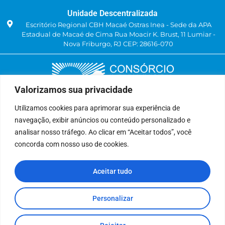
Unidade Descentralizada
Escritório Regional CBH Macaé Ostras Inea - Sede da APA
Estadual de Macaé de Cima Rua Moacir K. Brust, 11 Lumiar -
Nova Friburgo, RJ CEP: 28616-070
Valorizamos sua privacidade
Utilizamos cookies para aprimorar sua experiência de
navegação, exibir anúncios ou conteúdo personalizado e
Delegatária (CILSJ)
analisar nosso tráfego. Ao clicar em “Aceitar todos”, você
Rua: Avenida Um, n° 01, Lote 01, Quadra 11
concorda com nosso uso de cookies.
CEP: 28.940-840
Bairro: Jardins de São Pedro
Aceitar tudo
São Pedro da Aldeia, RJ
(22) 9 8841-2358
secretariaexecutiva@cilsj.org.br
Personalizar