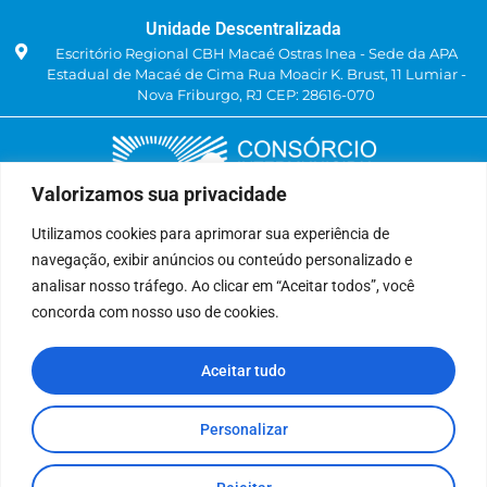
Unidade Descentralizada
Escritório Regional CBH Macaé Ostras Inea - Sede da APA
Estadual de Macaé de Cima Rua Moacir K. Brust, 11 Lumiar -
Nova Friburgo, RJ CEP: 28616-070
Valorizamos sua privacidade
Utilizamos cookies para aprimorar sua experiência de
navegação, exibir anúncios ou conteúdo personalizado e
Delegatária (CILSJ)
analisar nosso tráfego. Ao clicar em “Aceitar todos”, você
Rua: Avenida Um, n° 01, Lote 01, Quadra 11
concorda com nosso uso de cookies.
CEP: 28.940-840
Bairro: Jardins de São Pedro
Aceitar tudo
São Pedro da Aldeia, RJ
(22) 9 8841-2358
secretariaexecutiva@cilsj.org.br
Personalizar