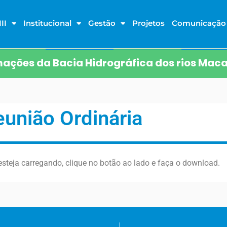
II
Institucional
Gestão
Projetos
Comunicação
ações da Bacia Hidrográfica dos rios Maca
eunião Ordinária
steja carregando, clique no botão ao lado e faça o download.