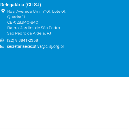
Delegatária (CILSJ)
Rua: Avenida Um, n° 01, Lote 01,
Quadra 11
CEP: 28.940-840
Bairro: Jardins de São Pedro
São Pedro da Aldeia, RJ
(22) 9 8841-2358
secretariaexecutiva@cilsj.org.br