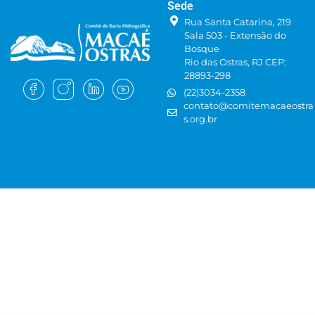
Sede
Rua Santa Catarina, 219
Sala 503 - Extensão do
Bosque
Rio das Ostras, RJ CEP:
28893-298
(22)3034-2358
contato@comitemacaeostra
s.org.br