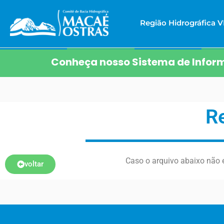
Região Hidrográfica VI
Conheça nosso Sistema de Inform
R
Caso o arquivo abaixo não e
voltar