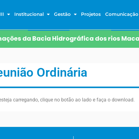
II
Institucional
Gestão
Projetos
Comunicação
ações da Bacia Hidrográfica dos rios Maca
eunião Ordinária
steja carregando, clique no botão ao lado e faça o download.