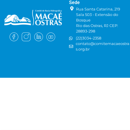
Sede
Rua Santa Catarina, 219
Sala 503 - Extensão do
Bosque
Rio das Ostras, RJ CEP:
28893-298
(22)3034-2358
contato@comitemacaeostra
s.org.br