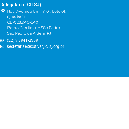
Delegatária (CILSJ)
Rua: Avenida Um, n° 01, Lote 01,
Quadra 11
CEP: 28.940-840
Bairro: Jardins de São Pedro
São Pedro da Aldeia, RJ
(22) 9 8841-2358
secretariaexecutiva@cilsj.org.br