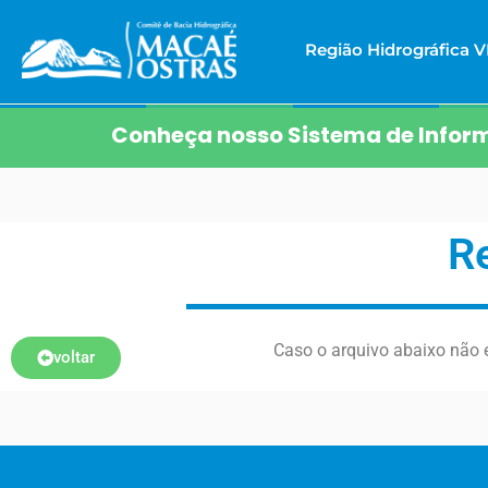
Região Hidrográfica VI
Conheça nosso Sistema de Inform
R
Caso o arquivo abaixo não e
voltar