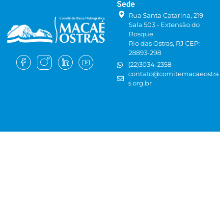
Sede
Rua Santa Catarina, 219
Sala 503 - Extensão do
Bosque
Rio das Ostras, RJ CEP:
28893-298
(22)3034-2358
contato@comitemacaeostra
s.org.br