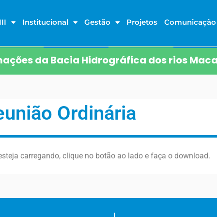
II
Institucional
Gestão
Projetos
Comunicação
ações da Bacia Hidrográfica dos rios Maca
eunião Ordinária
steja carregando, clique no botão ao lado e faça o download.