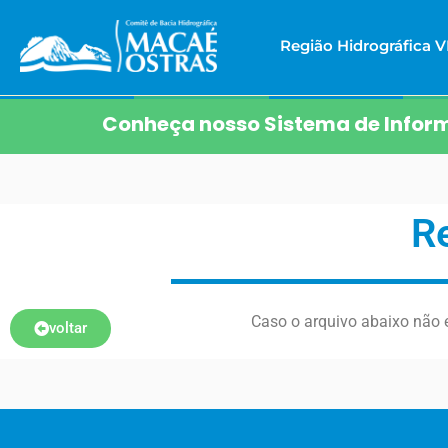
Região Hidrográfica VI
Conheça nosso Sistema de Inform
R
Caso o arquivo abaixo não e
voltar