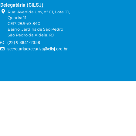
Delegatária (CILSJ)
Rua: Avenida Um, n° 01, Lote 01,
Quadra 11
CEP: 28.940-840
Bairro: Jardins de São Pedro
São Pedro da Aldeia, RJ
(22) 9 8841-2358
secretariaexecutiva@cilsj.org.br