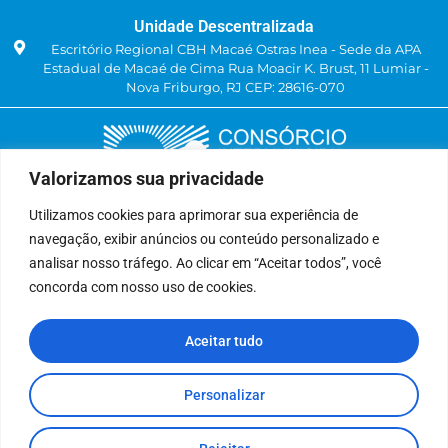
Unidade Descentralizada
Escritório Regional CBH Macaé Ostras Inea - Sede da APA
Estadual de Macaé de Cima Rua Moacir K. Brust, 11 Lumiar -
Nova Friburgo, RJ CEP: 28616-070
Valorizamos sua privacidade
Utilizamos cookies para aprimorar sua experiência de
navegação, exibir anúncios ou conteúdo personalizado e
Delegatária (CILSJ)
analisar nosso tráfego. Ao clicar em “Aceitar todos”, você
Rua: Avenida Um, n° 01, Lote 01, Quadra 11
concorda com nosso uso de cookies.
CEP: 28.940-840
Bairro: Jardins de São Pedro
Aceitar tudo
São Pedro da Aldeia, RJ
(22) 9 8841-2358
secretariaexecutiva@cilsj.org.br
Personalizar