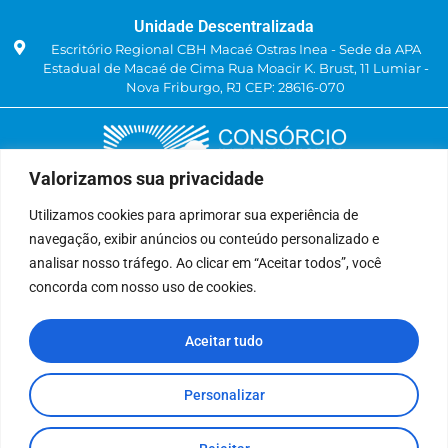
Unidade Descentralizada
Escritório Regional CBH Macaé Ostras Inea - Sede da APA
Estadual de Macaé de Cima Rua Moacir K. Brust, 11 Lumiar -
Nova Friburgo, RJ CEP: 28616-070
Valorizamos sua privacidade
Utilizamos cookies para aprimorar sua experiência de
navegação, exibir anúncios ou conteúdo personalizado e
Delegatária (CILSJ)
analisar nosso tráfego. Ao clicar em “Aceitar todos”, você
Rua: Avenida Um, n° 01, Lote 01, Quadra 11
concorda com nosso uso de cookies.
CEP: 28.940-840
Bairro: Jardins de São Pedro
Aceitar tudo
São Pedro da Aldeia, RJ
(22) 9 8841-2358
secretariaexecutiva@cilsj.org.br
Personalizar