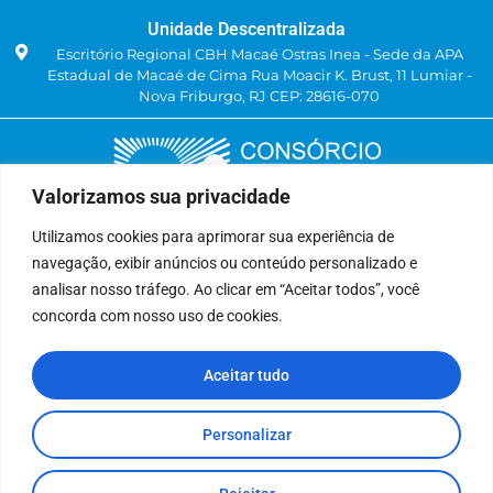
Unidade Descentralizada
Escritório Regional CBH Macaé Ostras Inea - Sede da APA
Estadual de Macaé de Cima Rua Moacir K. Brust, 11 Lumiar -
Nova Friburgo, RJ CEP: 28616-070
Valorizamos sua privacidade
Utilizamos cookies para aprimorar sua experiência de
navegação, exibir anúncios ou conteúdo personalizado e
Delegatária (CILSJ)
analisar nosso tráfego. Ao clicar em “Aceitar todos”, você
Rua: Avenida Um, n° 01, Lote 01, Quadra 11
concorda com nosso uso de cookies.
CEP: 28.940-840
Bairro: Jardins de São Pedro
Aceitar tudo
São Pedro da Aldeia, RJ
(22) 9 8841-2358
secretariaexecutiva@cilsj.org.br
Personalizar