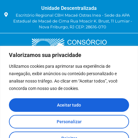
Unidade Descentralizada
Escritório Regional CBH Macaé Ostras Inea - Sede da APA
Estadual de Macaé de Cima Rua Moacir K. Brust, 11 Lumiar -
Nova Friburgo, RJ CEP: 28616-070
Valorizamos sua privacidade
Utilizamos cookies para aprimorar sua experiência de
navegação, exibir anúncios ou conteúdo personalizado e
Delegatária (CILSJ)
analisar nosso tráfego. Ao clicar em “Aceitar todos”, você
Rua: Avenida Um, n° 01, Lote 01, Quadra 11
concorda com nosso uso de cookies.
CEP: 28.940-840
Bairro: Jardins de São Pedro
Aceitar tudo
São Pedro da Aldeia, RJ
(22) 9 8841-2358
secretariaexecutiva@cilsj.org.br
Personalizar