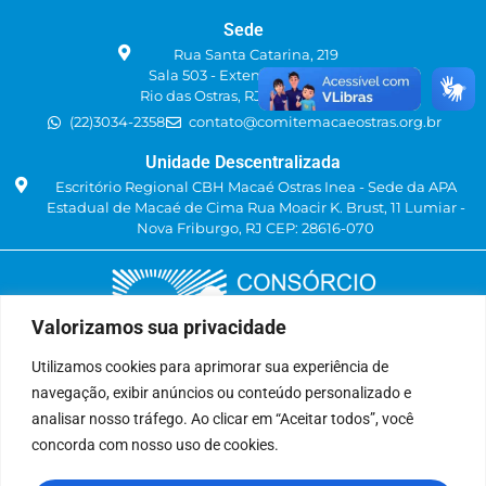
Sede
Rua Santa Catarina, 219
Sala 503 - Extensão do Bosque
Rio das Ostras, RJ CEP: 28893-298
(22)3034-2358
contato@comitemacaeostras.org.br
Unidade Descentralizada
Escritório Regional CBH Macaé Ostras Inea - Sede da APA
Estadual de Macaé de Cima Rua Moacir K. Brust, 11 Lumiar -
Nova Friburgo, RJ CEP: 28616-070
Valorizamos sua privacidade
Utilizamos cookies para aprimorar sua experiência de
navegação, exibir anúncios ou conteúdo personalizado e
Delegatária (CILSJ)
analisar nosso tráfego. Ao clicar em “Aceitar todos”, você
Rua: Avenida Um, n° 01, Lote 01, Quadra 11
concorda com nosso uso de cookies.
CEP: 28.940-840
Bairro: Jardins de São Pedro