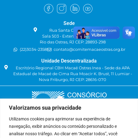
Sede
Rua Santa Catarina, 219
Sala 503 - Extensão do Bosque
Rio das Ostras, RJ CEP: 28893-298
(22)3034-2358
contato@comitemacaeostras.org.br
Unidade Descentralizada
Escritório Regional CBH Macaé Ostras Inea - Sede da APA
Estadual de Macaé de Cima Rua Moacir K. Brust, 11 Lumiar -
Nova Friburgo, RJ CEP: 28616-070
Valorizamos sua privacidade
Utilizamos cookies para aprimorar sua experiência de
navegação, exibir anúncios ou conteúdo personalizado e
Delegatária (CILSJ)
analisar nosso tráfego. Ao clicar em “Aceitar todos”, você