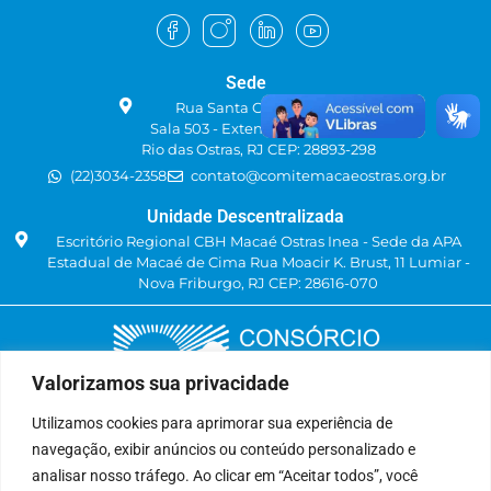
Sede
Rua Santa Catarina, 219
Sala 503 - Extensão do Bosque
Rio das Ostras, RJ CEP: 28893-298
(22)3034-2358
contato@comitemacaeostras.org.br
Unidade Descentralizada
Escritório Regional CBH Macaé Ostras Inea - Sede da APA
Estadual de Macaé de Cima Rua Moacir K. Brust, 11 Lumiar -
Nova Friburgo, RJ CEP: 28616-070
Valorizamos sua privacidade
Utilizamos cookies para aprimorar sua experiência de
navegação, exibir anúncios ou conteúdo personalizado e
Delegatária (CILSJ)
analisar nosso tráfego. Ao clicar em “Aceitar todos”, você