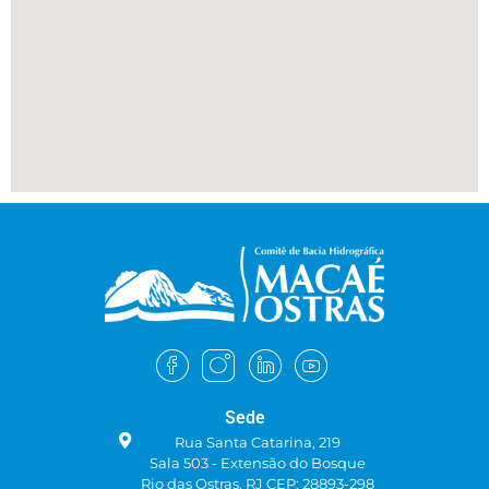
Sede
Rua Santa Catarina, 219
Sala 503 - Extensão do Bosque
Rio das Ostras, RJ CEP: 28893-298