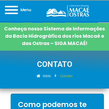
Menu
Conheça nosso Sistema de Informações
da Bacia Hidrográfica dos rios Macaé e
das Ostras – SIGA MACAÉ!
CONTATO
Início
Contato
Como podemos te