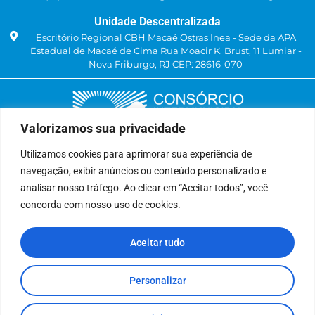
Unidade Descentralizada
Escritório Regional CBH Macaé Ostras Inea - Sede da APA
Estadual de Macaé de Cima Rua Moacir K. Brust, 11 Lumiar -
Nova Friburgo, RJ CEP: 28616-070
Valorizamos sua privacidade
Utilizamos cookies para aprimorar sua experiência de
navegação, exibir anúncios ou conteúdo personalizado e
Delegatária (CILSJ)
analisar nosso tráfego. Ao clicar em “Aceitar todos”, você
Rua: Avenida Um, n° 01, Lote 01, Quadra 11
concorda com nosso uso de cookies.
CEP: 28.940-840
Bairro: Jardins de São Pedro
Aceitar tudo
São Pedro da Aldeia, RJ
(22) 9 8841-2358
secretariaexecutiva@cilsj.org.br
Personalizar