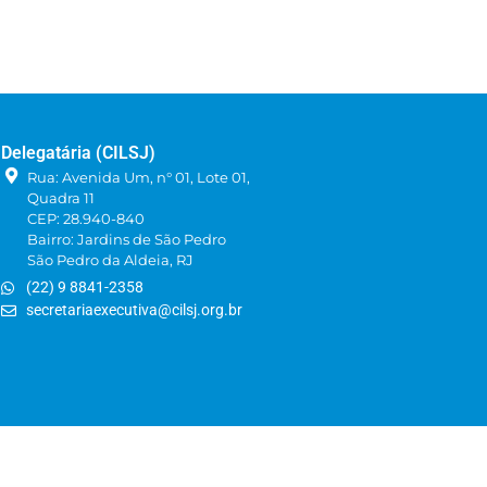
Delegatária (CILSJ)
Rua: Avenida Um, n° 01, Lote 01,
Quadra 11
CEP: 28.940-840
Bairro: Jardins de São Pedro
São Pedro da Aldeia, RJ
(22) 9 8841-2358
secretariaexecutiva@cilsj.org.br