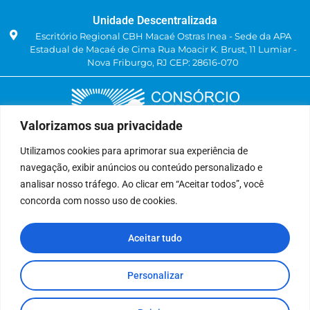
Unidade Descentralizada
Escritório Regional CBH Macaé Ostras Inea - Sede da APA
Estadual de Macaé de Cima Rua Moacir K. Brust, 11 Lumiar -
Nova Friburgo, RJ CEP: 28616-070
Valorizamos sua privacidade
Utilizamos cookies para aprimorar sua experiência de
navegação, exibir anúncios ou conteúdo personalizado e
Delegatária (CILSJ)
analisar nosso tráfego. Ao clicar em “Aceitar todos”, você
Rua: Avenida Um, n° 01, Lote 01, Quadra 11
concorda com nosso uso de cookies.
CEP: 28.940-840
Bairro: Jardins de São Pedro
Aceitar tudo
São Pedro da Aldeia, RJ
(22) 9 8841-2358
secretariaexecutiva@cilsj.org.br
Personalizar