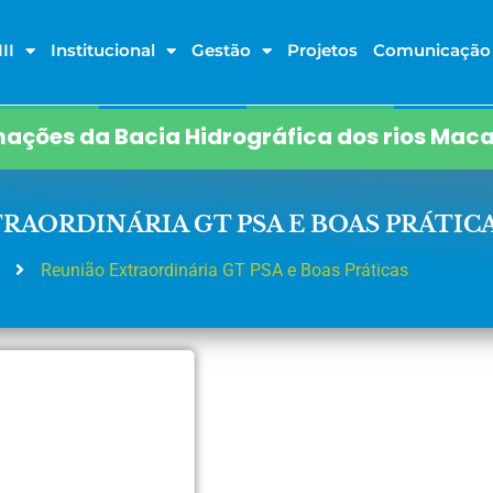
II
Institucional
Gestão
Projetos
Comunicação
ações da Bacia Hidrográfica dos rios Maca
RAORDINÁRIA GT PSA E BOAS PRÁTIC
Reunião Extraordinária GT PSA e Boas Práticas