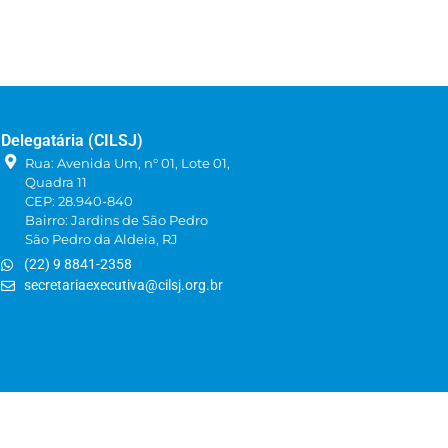
Delegatária (CILSJ)
Rua: Avenida Um, n° 01, Lote 01,
Quadra 11
CEP: 28.940-840
Bairro: Jardins de São Pedro
São Pedro da Aldeia, RJ
(22) 9 8841-2358
secretariaexecutiva@cilsj.org.br