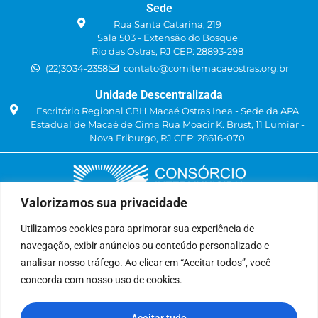
Sede
Rua Santa Catarina, 219
Sala 503 - Extensão do Bosque
Rio das Ostras, RJ CEP: 28893-298
(22)3034-2358
contato@comitemacaeostras.org.br
Unidade Descentralizada
Escritório Regional CBH Macaé Ostras Inea - Sede da APA
Estadual de Macaé de Cima Rua Moacir K. Brust, 11 Lumiar -
Nova Friburgo, RJ CEP: 28616-070
Valorizamos sua privacidade
Utilizamos cookies para aprimorar sua experiência de
navegação, exibir anúncios ou conteúdo personalizado e
Delegatária (CILSJ)
analisar nosso tráfego. Ao clicar em “Aceitar todos”, você
Rua: Avenida Um, n° 01, Lote 01, Quadra 11
concorda com nosso uso de cookies.
CEP: 28.940-840
Bairro: Jardins de São Pedro
Aceitar tudo