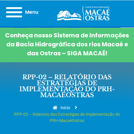
Menu
Conheça nosso Sistema de Informações
da Bacia Hidrográfica dos rios Macaé e
das Ostras – SIGA MACAÉ!
RPP-02 – RELATÓRIO DAS
ESTRATÉGIAS DE
IMPLEMENTAÇÃO DO PRH-
MACAÉOSTRAS
Início
RPP-02 – Relatório das Estratégias de Implementação do
PRH-MacaéOstras