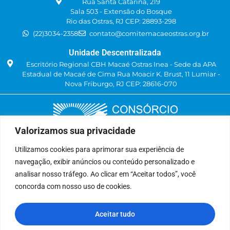
Rua Santa Catarina, 219
Sala 503 - Extensão do Bosque
Rio das Ostras, RJ CEP: 28893-298
(22)3034-2358
contato@comitemacaeostras.org.br
Unidade Descentralizada
Escritório Regional CBH Macaé Ostras Inea - Sede da APA
Estadual de Macaé de Cima Rua Moacir K. Brust, 11 Lumiar -
Nova Friburgo, RJ CEP: 28616-070
Valorizamos sua privacidade
Utilizamos cookies para aprimorar sua experiência de
navegação, exibir anúncios ou conteúdo personalizado e
Delegatária (CILSJ)
analisar nosso tráfego. Ao clicar em “Aceitar todos”, você
Rua: Avenida Um, n° 01, Lote 01, Quadra 11
concorda com nosso uso de cookies.
CEP: 28.940-840
Bairro: Jardins de São Pedro
Aceitar tudo
São Pedro da Aldeia, RJ
(22) 9 8841-2358