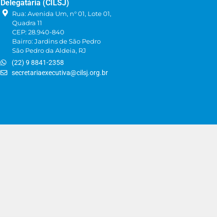
Delegatária (CILSJ)
Rua: Avenida Um, n° 01, Lote 01,
Quadra 11
CEP: 28.940-840
Bairro: Jardins de São Pedro
São Pedro da Aldeia, RJ
(22) 9 8841-2358
secretariaexecutiva@cilsj.org.br