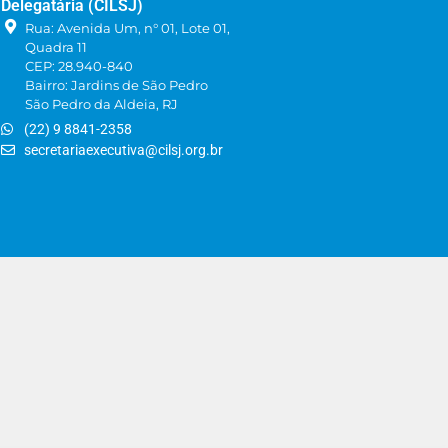
Delegatária (CILSJ)
Rua: Avenida Um, n° 01, Lote 01,
Quadra 11
CEP: 28.940-840
Bairro: Jardins de São Pedro
São Pedro da Aldeia, RJ
(22) 9 8841-2358
secretariaexecutiva@cilsj.org.br