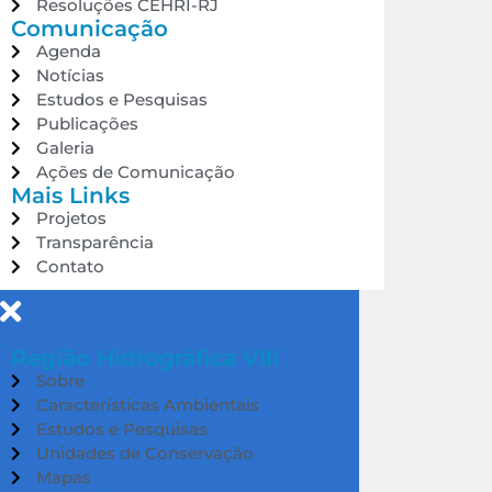
Resoluções CEHRI-RJ
Comunicação
Agenda
Notícias
Estudos e Pesquisas
Publicações
Galeria
Ações de Comunicação
Mais Links
Projetos
Transparência
Contato
Região Hidrográfica VIII
Sobre
Características Ambientais
Estudos e Pesquisas
Unidades de Conservação
Mapas