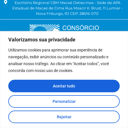
Escritório Regional CBH Macaé Ostras Inea - Sede da APA
Estadual de Macaé de Cima Rua Moacir K. Brust, 11 Lumiar -
Nova Friburgo, RJ CEP: 28616-070
Valorizamos sua privacidade
Utilizamos cookies para aprimorar sua experiência de
navegação, exibir anúncios ou conteúdo personalizado e
Delegatária (CILSJ)
analisar nosso tráfego. Ao clicar em “Aceitar todos”, você
Rua: Avenida Um, n° 01, Lote 01, Quadra 11
concorda com nosso uso de cookies.
CEP: 28.940-840
Bairro: Jardins de São Pedro
Aceitar tudo
São Pedro da Aldeia, RJ
(22) 9 8841-2358
secretariaexecutiva@cilsj.org.br
Personalizar
Rejeitar
Todos Direitos Reservados.