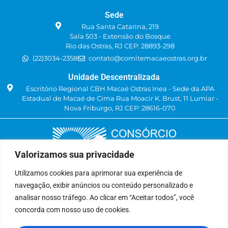
Sede
Rua Santa Catarina, 219
Sala 503 - Extensão do Bosque
Rio das Ostras, RJ CEP: 28893-298
(22)3034-2358
contato@comitemacaeostras.org.br
Unidade Descentralizada
Escritório Regional CBH Macaé Ostras Inea - Sede da APA
Estadual de Macaé de Cima Rua Moacir K. Brust, 11 Lumiar -
Nova Friburgo, RJ CEP: 28616-070
Valorizamos sua privacidade
Utilizamos cookies para aprimorar sua experiência de
navegação, exibir anúncios ou conteúdo personalizado e
Delegatária (CILSJ)
analisar nosso tráfego. Ao clicar em “Aceitar todos”, você
Rua: Avenida Um, n° 01, Lote 01, Quadra 11
concorda com nosso uso de cookies.
CEP: 28.940-840