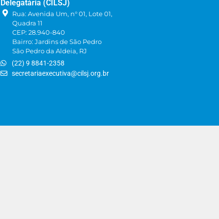
Delegatária (CILSJ)
Rua: Avenida Um, n° 01, Lote 01,
Quadra 11
CEP: 28.940-840
Bairro: Jardins de São Pedro
São Pedro da Aldeia, RJ
(22) 9 8841-2358
secretariaexecutiva@cilsj.org.br