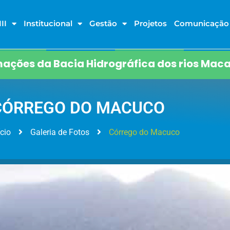
II
Institucional
Gestão
Projetos
Comunicação
ações da Bacia Hidrográfica dos rios Maca
CÓRREGO DO MACUCO
ício
Galeria de Fotos
Córrego do Macuco