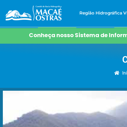
Região Hidrográfica VI
Conheça nosso Sistema de Inform
In