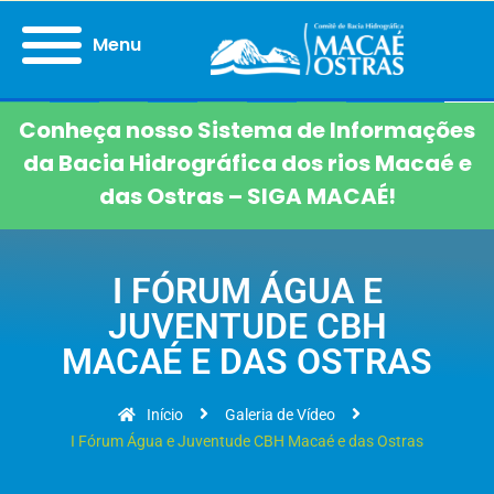
Menu
Conheça nosso Sistema de Informações
da Bacia Hidrográfica dos rios Macaé e
das Ostras – SIGA MACAÉ!
I FÓRUM ÁGUA E
JUVENTUDE CBH
MACAÉ E DAS OSTRAS
Início
Galeria de Vídeo
I Fórum Água e Juventude CBH Macaé e das Ostras