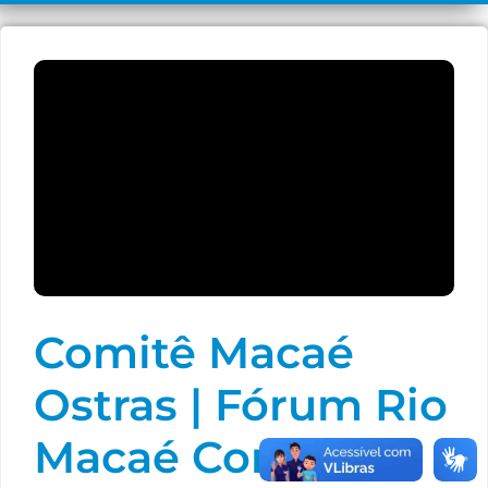
Comitê Macaé
Ostras | Fórum Rio
Macaé ComVida