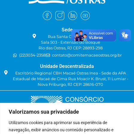
Sede
Rua Santa Catarina, 219
Sala 503 - Extensão do Bosque
Rio das Ostras, RJ CEP: 28893-298
(22)3034-2358
contato@comitemacaeostras.org.br
Unidade Descentralizada
Escritório Regional CBH Macaé Ostras Inea - Sede da APA
Estadual de Macaé de Cima Rua Moacir K. Brust, 11 Lumiar -
Nova Friburgo, RJ CEP: 28616-070
Valorizamos sua privacidade
Utilizamos cookies para aprimorar sua experiência de
navegação, exibir anúncios ou conteúdo personalizado e