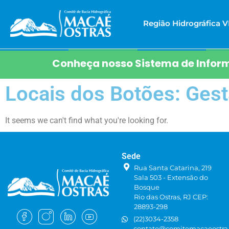
Região Hidrográfica VI
Conheça nosso Sistema de Inform
Locais dos Botões: Ges
It seems we can't find what you're looking for.
Sede
Rua Santa Catarina, 219
Sala 503 - Extensão do
Bosque
Rio das Ostras, RJ CEP:
28893-298
(22)3034-2358
contato@comitemacaeostra