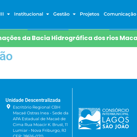
II
Institucional
Gestão
Projetos
Comunicação
ações da Bacia Hidrográfica dos rios Maca
tão
Unidade Descentralizada
Escritório Regional CBH
Macaé Ostras Inea - Sede da
APA Estadual de Macaé de
Cima Rua Moacir K. Brust, 11
Lumiar - Nova Friburgo, RJ
CEP: 28616-070