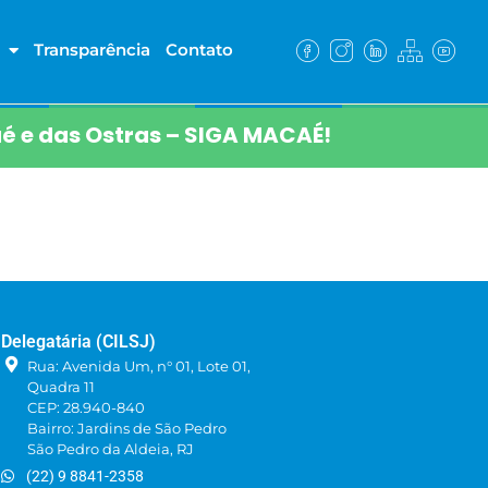
Transparência
Contato
é e das Ostras – SIGA MACAÉ!
Delegatária (CILSJ)
Rua: Avenida Um, n° 01, Lote 01,
Quadra 11
CEP: 28.940-840
Bairro: Jardins de São Pedro
São Pedro da Aldeia, RJ
(22) 9 8841-2358