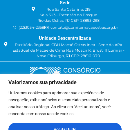
Sede
Rua Santa Catarina, 219
Sala 503 - Extensão do Bosque
Rio das Ostras, RJ CEP: 28893-298
(22)3034-2358
contato@comitemacaeostras.org.br
Unidade Descentralizada
Escritório Regional CBH Macaé Ostras Inea - Sede da APA
Estadual de Macaé de Cima Rua Moacir K. Brust, 11 Lumiar -
Nova Friburgo, RJ CEP: 28616-070
Valorizamos sua privacidade
Utilizamos cookies para aprimorar sua experiência de
navegação, exibir anúncios ou conteúdo personalizado e
Delegatária (CILSJ)
analisar nosso tráfego. Ao clicar em “Aceitar todos”, você
Rua: Avenida Um, n° 01, Lote 01, Quadra 11
concorda com nosso uso de cookies.
CEP: 28.940-840
Bairro: Jardins de São Pedro
Aceitar tudo
São Pedro da Aldeia, RJ