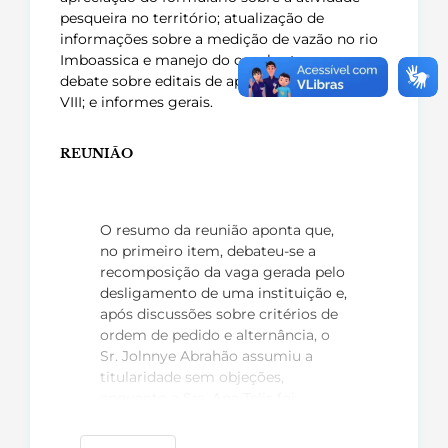
pesqueira no território; atualização de
informações sobre a medição de vazão no rio
Imboassica e manejo do canal extravasor;
debate sobre editais de apoio à pesquisa na RH
VIII; e informes gerais
.
REUNIÃO
O resumo da reunião aponta que,
no primeiro item, debateu-se a
recomposição da vaga gerada pelo
desligamento de uma instituição e,
após discussões sobre critérios de
ordem de pedido e alternância, o
Sr. Jolnnye Abrahão assumiu a
titularidade sem objeções,
enquanto a Sra. Ana Telis foi
orientada a formalizar o interesse
de sua instituição via ofício ao