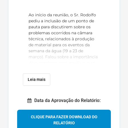
Ao início da reunião, o Sr. Rodolfo
pediu a inclusão de um ponto de
pauta para discutirem sobre os
problemas ocorridos na câmara
técnica, relacionados à produção
de material para os eventos da
semana da água (19 a 23 de
março). Falou sobre a importância
de cumprirem com aquilo que se
propuserem a fazer e tiver sido
aprovado em plenária. A Sras.
Leia mais
Gisely e Maria Eduarda,
representantes do NEA-BC,
instituição coordenadora da
câmara técnica, explicaram que a
Data da Aprovação do Relatório:
forma de trabalho da instituição é
diferente do que vinha sendo
praticado na câmara técnica, e por
CLIQUE PARA FAZER DOWNLOAD DO
este motivo tiveram problemas
RELATÓRIO