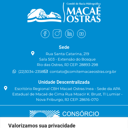
acrescentar, deu-se por encerrado
o ponto de pauta.
Seguiu-se para o segundo ponto de
pauta, e antes da Sra. Maria Inês
Ferreira apresentar o Projeto de P
& D “Gestão de recursos hídricos
em bacias com aplicação de
Sede
previsão climática e valor
Rua Santa Catarina, 219
econômico”, o Sr. Fernando
Sala 503 - Extensão do Bosque
Medina, representante da EDF
Rio das Ostras, RJ CEP: 28893-298
Norte Fluminense esclareceu
(22)3034-2358
contato@comitemacaeostras.org.br
brevemente alguns pontos sobre o
Unidade Descentralizada
projeto e, em seguida, a Sra. Maria
Inês Ferreira informou que o
Escritório Regional CBH Macaé Ostras Inea - Sede da APA
projeto seria uma parceria entre
Estadual de Macaé de Cima Rua Moacir K. Brust, 11 Lumiar -
Nova Friburgo, RJ CEP: 28616-070
empresa EDF Norte Fluminense,
Instituto Federal Fluminense e
Instituto de Pesquisas Hidráulicas
(IPH) da UFRGS. Na sequência, a
Sra. Maria Inês Ferreira iniciou a
Valorizamos sua privacidade