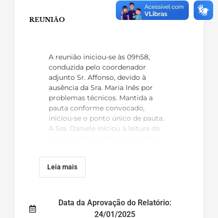
REUNIÃO
A reunião iniciou-se às 09h58,
conduzida pelo coordenador
adjunto Sr. Affonso, devido à
ausência da Sra. Maria Inês por
problemas técnicos. Mantida a
pauta conforme convocado,
iniciou-se o ponto único de pauta.
A Sra. Daniele iniciou a leitura da
minuta informando que, todas as
mudanças prévias no texto para
apreciação foram ajustadas de
Leia mais
acordo com regimento interno
aprovado em 24 de maio de 2024.
Reforçou que manteve em
destaque um trecho sobre a
Data da Aprovação do Relatório:
Plenária de aprovação do processo
24/01/2025