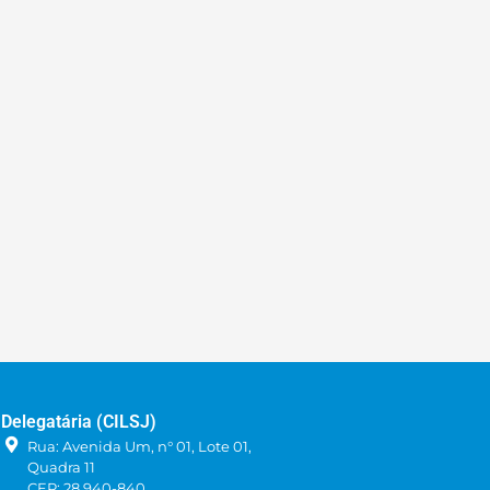
Delegatária (CILSJ)
Rua: Avenida Um, n° 01, Lote 01,
Quadra 11
CEP: 28.940-840