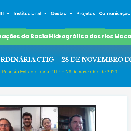
II
Institucional
Gestão
Projetos
Comunicação
ações da Bacia Hidrográfica dos rios Maca
DINÁRIA CTIG – 28 DE NOVEMBRO DE
Reunião Extraordinária CTIG – 28 de novembro de 2023